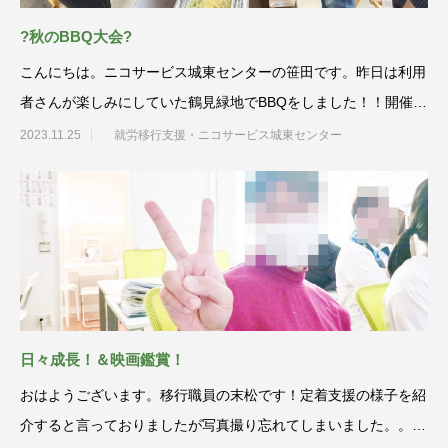
?秋のBBQ大会?
こんにちは。ニコサービス城東センターの笹田です。昨日は利用
者さんが楽しみにしていた鶴見緑地でBBQをしました！！開催が
11月下旬とい
2023.11.25
就労移行支援・ニコサービス城東センター
日々成長！＆映画鑑賞！
おはようございます。移行職員の末松です！定着支援の様子を紹
介すると言っておりましたが写真撮り忘れてしまいました。。ま