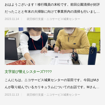
おはようございます！移行職員の末松です。前回公園清掃が好評
だったことと年末の大掃除に向けて事業所内の清掃も行いまし
た。普段か
2023.11.14
就労移行支援・ニコサービス城東センター
文字並び替えシスターズ?‍??‍?
こんにちは。ニコサービス城東センターの笹田です。今回はMさ
んが取り組んでいるカリキュラムについてのお話です。Mさんは
文字並び替えのカ
2023.11.13
就労移行支援・ニコサービス城東センター