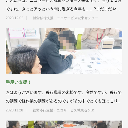
こんにちは。ニコサービス城東センターの笹田です。もう１２月
ですね。きっとアッという間に過ぎる今年も……?まだまだやり
たい事がたくさん
2023.12.02
就労移行支援・ニコサービス城東センター
手厚い支援！
おはようございます。移行職員の末松です。突然ですが、移行で
の訓練で軽作業の訓練があるのですがその中でとてもほっこりす
るシーンがあった
2023.11.28
就労移行支援・ニコサービス城東センター