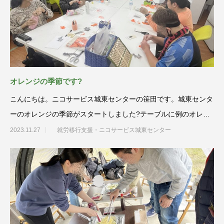
オレンジの季節です?
こんにちは。ニコサービス城東センターの笹田です。城東センタ
ーのオレンジの季節がスタートしました?テーブルに例のオレン
ジの生地が…
2023.11.27
就労移行支援・ニコサービス城東センター