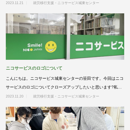
た来月にお伝
2023.11.21
就労移行支援・ニコサービス城東センター
ニコサービスのロゴについて
こんにちは。ニコサービス城東センターの笹田です。今回はニコ
サービスのロゴについてクローズアップしたいと思います?私は
デザイン専門学校
2023.11.20
就労移行支援・ニコサービス城東センター