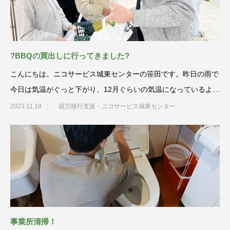
?BBQの買出しに行ってきました?
こんにちは。ニコサービス城東センターの笹田です。昨日の雨で
今日は気温がぐっと下がり、12月ぐらいの気温になっているよう
です⛄日頃の行
2023.11.18
就労移行支援・ニコサービス城東センター
事業所清掃！