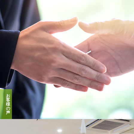
お
客
様
の
声