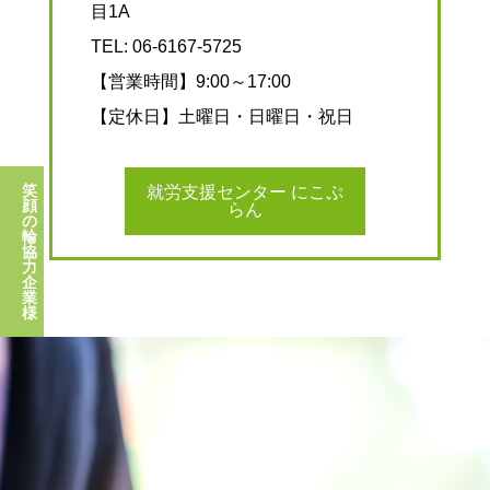
目1A
TEL:
06-6167-5725
【営業時間】9:00～17:00
【定休日】土曜日・日曜日・祝日
笑
就労支援センター にこぷ
顔
らん
の
輪
協
力
企
業
様