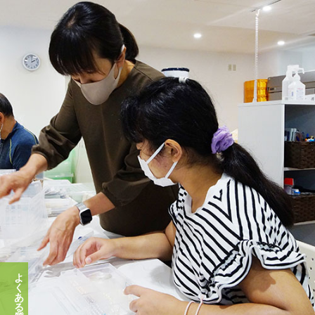
よ
く
あ
る