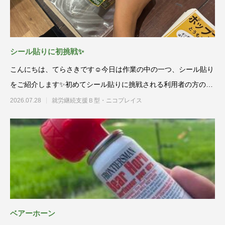
シール貼りに初挑戦✨
こんにちは、てらさきです☺️今日は作業の中の一つ、シール貼り
をご紹介します✨初めてシール貼りに挑戦される利用者の方の
為、スタッフ
2026.07.28
就労継続支援Ｂ型・ニコプレイス
ベアーホーン