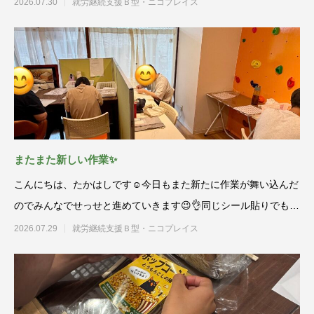
2026.07.30
就労継続支援Ｂ型・ニコプレイス
またまた新しい作業✨
こんにちは、たかはしです☺️今日もまた新たに作業が舞い込んだ
のでみんなでせっせと進めていきます😉👌同じシール貼りでも柄
が変わ
2026.07.29
就労継続支援Ｂ型・ニコプレイス