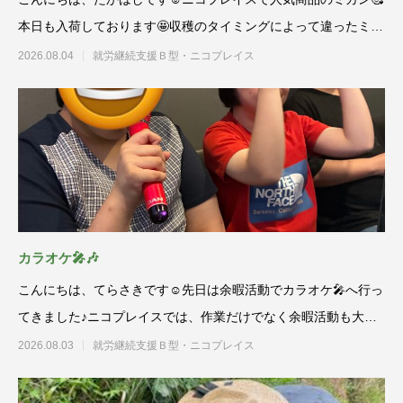
本日も入荷しております🤩収穫のタイミングによって違ったミカ
ン
2026.08.04
就労継続支援Ｂ型・ニコプレイス
カラオケ🎤🎶
こんにちは、てらさきです☺️先日は余暇活動でカラオケ🎤へ行っ
てきました♪ニコプレイスでは、作業だけでなく余暇活動も大切
にしています😊
2026.08.03
就労継続支援Ｂ型・ニコプレイス