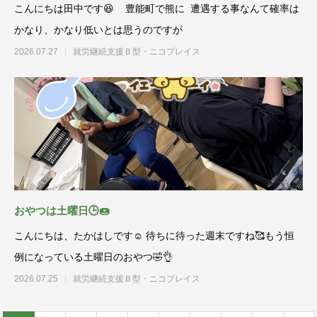
こんにちは田中です😆 豊能町で熊に 遭遇する事なんて確率は
かなり、かなり低いとは思うのですが
2026.07.27
就労継続支援Ｂ型・ニコプレイス
おやつは土曜日🕒🍩
こんにちは、たかはしです☺️ 待ちに待った週末ですね🥰もう恒
例になっている土曜日のおやつ🤣👌
2026.07.25
就労継続支援Ｂ型・ニコプレイス