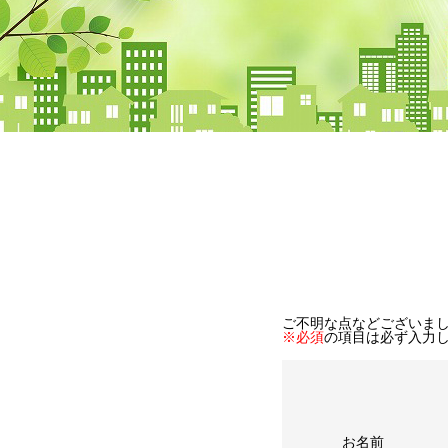
ご不明な点などございま
※必須
の項目は必ず入力
お名前