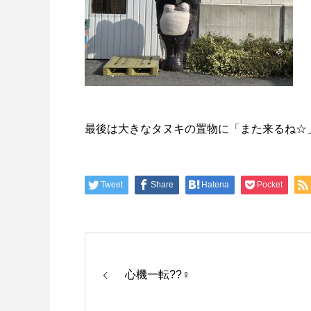
最後は大きなタヌキの置物に「また来るね☆
Tweet
Share
Hatena
Pocket
心機一転??️‍♀️