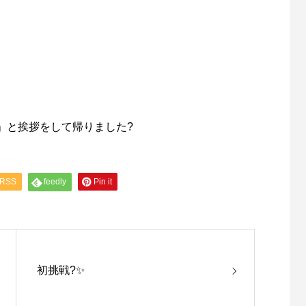
」と挨拶をして帰りました?
RSS
feedly
Pin it
初挑戦?✨