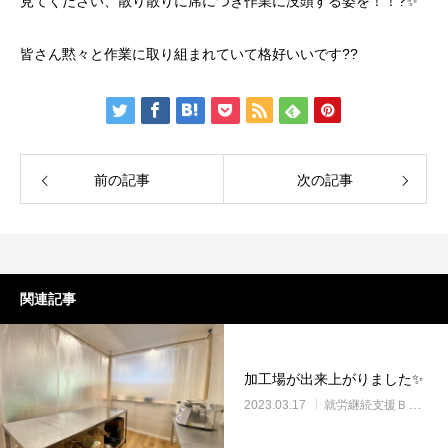
見てください、散り散りに席につき作業に没頭する姿を！！?✨
皆さん黙々と作業に取り組まれていて格好いいです??
前の記事
次の記事
関連記事
加工場が出来上がりました✨
2023.03.17
就労継続支援Ｂ型・ニコプレイス