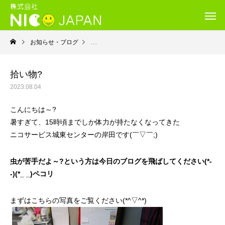
お知らせ・ブログ
就労継続支援Ｂ型・ニコサービス城東センター
拾い物?
2023.08.04
こんにちは～?
暑すぎて、15時頃までしか体力が持たなくなってきた
ニコサービス城東センターの岸田です(￣▽￣;)
虫が苦手だよ～?という方は今日のブログを飛ばしてください(*-
-)(*_ _)ペコリ
まずはこちらの写真をご覧ください(*^▽^*)