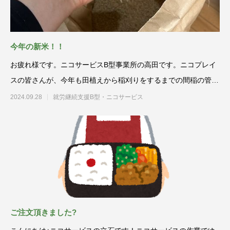
今年の新米！！
お疲れ様です。ニコサービスB型事業所の高田です。ニコプレイ
スの皆さんが、今年も田植えから稲刈りをするまでの間稲の管理
をして無事に
2024.09.28
就労継続支援B型・ニコサービス
ご注文頂きました?