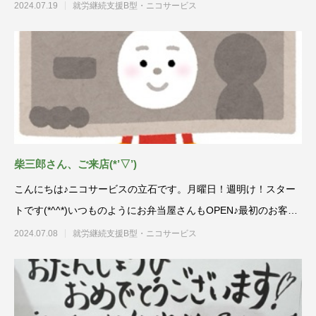
房業務に入り
2024.07.19
就労継続支援B型・ニコサービス
柴三郎さん、ご来店(*’▽’)
こんにちは♪ニコサービスの立石です。月曜日！週明け！スター
トです(*^^*)いつものようにお弁当屋さんもOPEN♪最初のお客様
は
2024.07.08
就労継続支援B型・ニコサービス