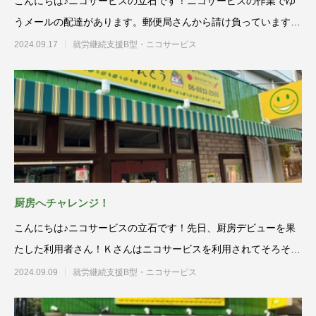
こんにちは♪ニコサービスの立石です！ニコサービスの作業でゆ
うメールの配達があります。郵便局さんから請け負っています。
配達メン
2024.09.17
就労継続支援B型・ニコサービス
厨房へチャレンジ！
こんにちは♪ニコサービスの立石です！先日、厨房デビューを果
たした利用者さん！Ｋさんはニコサービスを利用されてそろそろ
1年。
2024.09.09
就労継続支援B型・ニコサービス