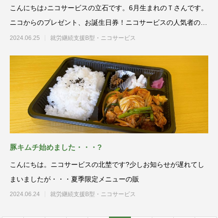
こんにちは♪ニコサービスの立石です。6月生まれのＴさんです。
ニコからのプレゼント、お誕生日券！ニコサービスの人気者のT
さんは
2024.06.25
就労継続支援B型・ニコサービス
豚キムチ始めました・・・?
こんにちは。ニコサービスの北埜です?少しお知らせが遅れてし
まいましたが・・・夏季限定メニューの販
2024.06.24
就労継続支援B型・ニコサービス