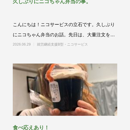
久しぶりにニコちゃん弁当の事。
こんにちは！ニコサービスの立石です。久しぶり
にニコちゃん弁当のお話。先日は、大量注文を城
東郵便局様から頂きました。大量注文は度々
2026.06.29
就労継続支援B型・ニコサービス
食べ応えあり！