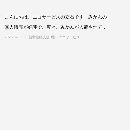
こんにちは、ニコサービスの立石です。みかんの
無人販売が好評で、度々、みかんが入荷されてい
ます(*^^*)みかんが届くと、事業所内
2026.02.05
就労継続支援B型・ニコサービス