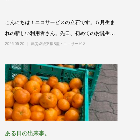
こんにちは！ニコサービスの立石です。５月生ま
れの新しい利用者さん。先日、初めてのお誕生日
券を使い、ニコちゃん弁当を食べてくれまし
2026.05.20
就労継続支援B型・ニコサービス
ある日の出来事。