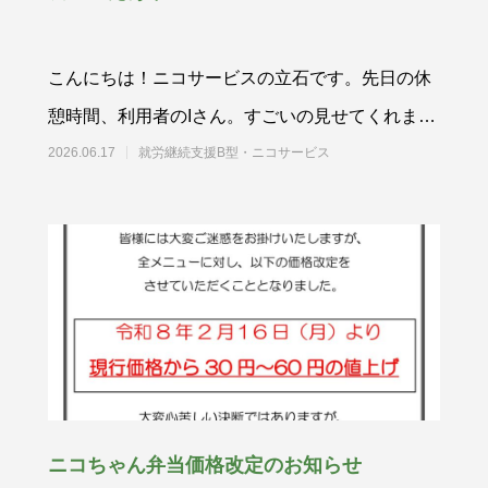
こんにちは！ニコサービスの立石です。先日の休
憩時間、利用者のIさん。すごいの見せてくれまし
た('Д')顔よりでっかい
2026.06.17
就労継続支援B型・ニコサービス
ニコちゃん弁当価格改定のお知らせ