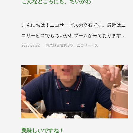
こんなところにも、ちいかわ
こんにちは！ニコサービスの立石です。最近はニ
コサービスでもちいかわブームが来ております
(^O^)／ ハチ割れていない
2026.07.22
就労継続支援B型・ニコサービス
美味しいですね！