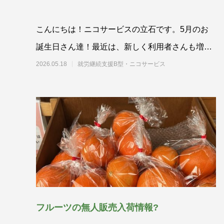
こんにちは！ニコサービスの立石です。5月のお
誕生日さん達！最近は、新しく利用者さんも増え
まして、実は5月生まれさんが2名増！
2026.05.18
就労継続支援B型・ニコサービス
フルーツの無人販売入荷情報?