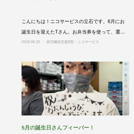
こんにちは！ニコサービスの立石です。6月にお
誕生日を迎えたTさん。お弁当券を使って、選ん
だのは？からあげ甘酢弁当
2026.06.25
就労継続支援B型・ニコサービス
5月の誕生日さんフィーバー！