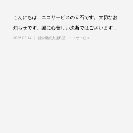
こんにちは、ニコサービスの立石です。大切なお
知らせです。誠に心苦しい決断ではございます
が、今後も変わらぬ美味しさと変わら
2026.02.14
就労継続支援B型・ニコサービス