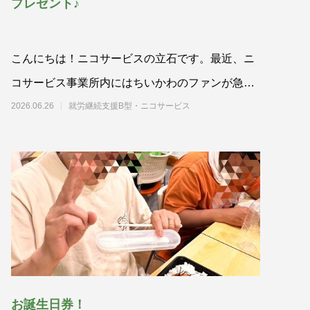
プレゼント♪
こんにちは！ニコサービスの立石です。最近、ニ
コサービス事業所内にはちいかわのファンが急増
中ちいかわファンの1人、Mさんから職
2026.06.26
就労継続支援B型・ニコサービス
お誕生日券！