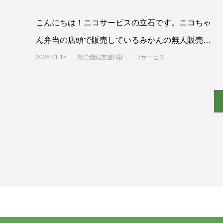
こんにちは！ニコサービスの立石です。ニコちゃ
ん弁当の店頭で販売しているみかんの無人販売。
最近は、柿や有田みかんが並んでいたのです
2026.01.15
就労継続支援B型・ニコサービス