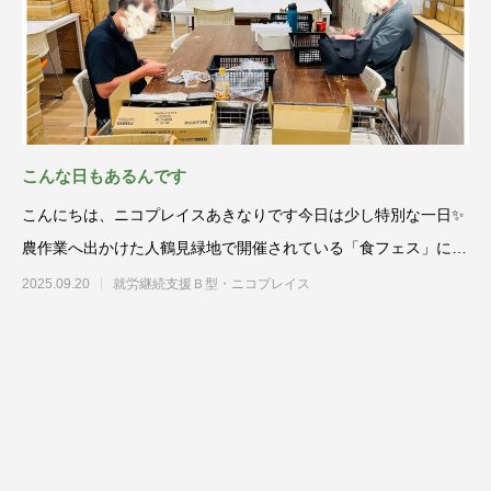
こんな日もあるんです
こんにちは、ニコプレイスあきなりです今日は少し特別な一日✨
農作業へ出かけた人鶴見緑地で開催されている「食フェス」に参
加してい
2025.09.20
就労継続支援Ｂ型・ニコプレイス