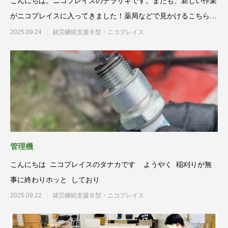
こんにちは。ニコプレイスのテラサキです。またも、新しい作業
がニコプレイスに入ってきました！薬局などで見かけるこちら
を、今回は制作して
2025.09.24
就労継続支援Ｂ型・ニコプレイス
管理機
こんにちは ニコプレイスのタナカです ようやく 稲刈りが無
事に終わりホッと しており
2025.09.22
就労継続支援Ｂ型・ニコプレイス