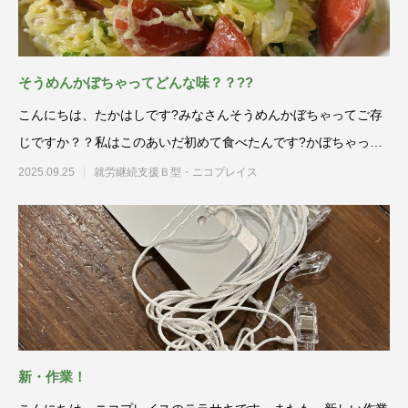
そうめんかぼちゃってどんな味？？??
こんにちは、たかはしです?みなさんそうめんかぼちゃってご存
じですか？？私はこのあいだ初めて食べたんです?かぼちゃって
言うくらいだ
2025.09.25
就労継続支援Ｂ型・ニコプレイス
新・作業！