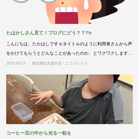
たはかしさん見て！ブログにどう？？?✨
こんにちは、たかはしです☺️タイトルのように利用者さんから声
をかけてもらうとどんなことがあったのか、とワクワクします??
今日のは
2025.09.13
就労継続支援Ｂ型・ニコプレイス
コーヒー豆の中から光る一粒を