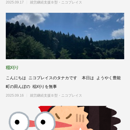
の香りいっぱいの
2025.09.17
就労継続支援Ｂ型・ニコプレイス
稲刈り
こんにちは ニコプレイスのタナカです 本日は ようやく豊能
町の田んぼの 稲刈りを無事
2025.09.16
就労継続支援Ｂ型・ニコプレイス