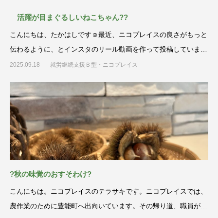
活躍が目まぐるしいねこちゃん??
こんにちは、たかはしです☺️最近、ニコプレイスの良さがもっと
伝わるように、とインスタのリール動画を作って投稿していま
す?✨店舗で
2025.09.18
就労継続支援Ｂ型・ニコプレイス
?秋の味覚のおすそわけ?
こんにちは。ニコプレイスのテラサキです。ニコプレイスでは、
農作業のために豊能町へ出向いています。その帰り道、職員が秋