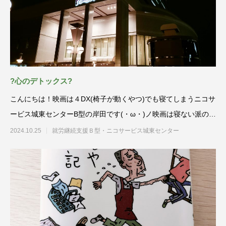
?心のデトックス?
こんにちは！映画は４DX(椅子が動くやつ)でも寝てしまうニコサ
ービス城東センターB型の岸田です(・ω・)ノ映画は寝ない派の利
用者
2024.10.25
就労継続支援Ｂ型・ニコサービス城東センター