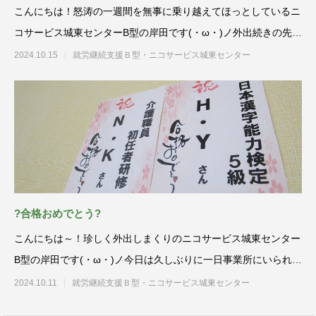
こんにちは！怒涛の一週間を無事に乗り越えてほっとしているニ
コサービス城東センターB型の岸田です(・ω・)ノ外出続きの先週
と打って
2024.10.15
就労継続支援Ｂ型・ニコサービス城東センター
?合格おめでとう?
こんにちは～！珍しく外出しまくりのニコサービス城東センター
B型の岸田です(・ω・)ノ今日は久しぶりに一日事業所にいられる
のが
2024.10.11
就労継続支援Ｂ型・ニコサービス城東センター