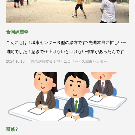
合同練習⚽
こんにちは！城東センターＢ型の緒方です?先週本当に忙しい一
週間でした！急ぎで仕上げないといけない作業があったんですよ
ね?
2024.10.16
就労継続支援Ｂ型・ニコサービス城東センター
研修?