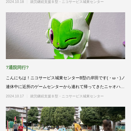
2024.10.18
就労継続支援Ｂ型・ニコサービス城東センター
?通院同行?
こんにちは！ニコサービス城東センターB型の岸田です(・ω・)ノ
連休中に近所のゲームセンターから連れて帰ってきたニャオハち
ゃん?
2024.10.17
就労継続支援Ｂ型・ニコサービス城東センター