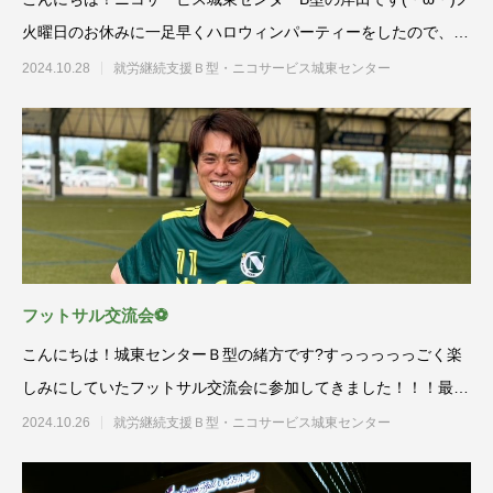
火曜日のお休みに一足早くハロウィンパーティーをしたので、な
んとなく
2024.10.28
就労継続支援Ｂ型・ニコサービス城東センター
フットサル交流会⚽
こんにちは！城東センターＢ型の緒方です?すっっっっっごく楽
しみにしていたフットサル交流会に参加してきました！！！最初
はみ
2024.10.26
就労継続支援Ｂ型・ニコサービス城東センター