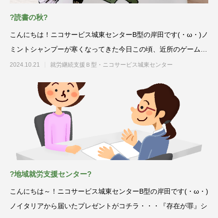
?読書の秋?
こんにちは！ニコサービス城東センターB型の岸田です(・ω・)ノ
ミントシャンプーが寒くなってきた今日この頃、近所のゲームセ
ンターか
2024.10.21
就労継続支援Ｂ型・ニコサービス城東センター
?地域就労支援センター?
こんにちは～！ニコサービス城東センターB型の岸田です(・ω・)
ノイタリアから届いたプレゼントがコチラ・・・『存在が罪』シ