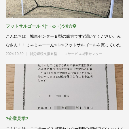
フットサルゴールヾ(*・ω・)ツθ☆⚽
こんにちは！城東センターＢ型の緒方です?聞いてください、み
なさん！！じゃじゃーーん✨✨✨フットサルゴールを買っていた
2024.10.30
就労継続支援Ｂ型・ニコサービス城東センター
?企業見学?
こんにちは！ニコサービス城東センターB型の岸田です(・ω・)ノ