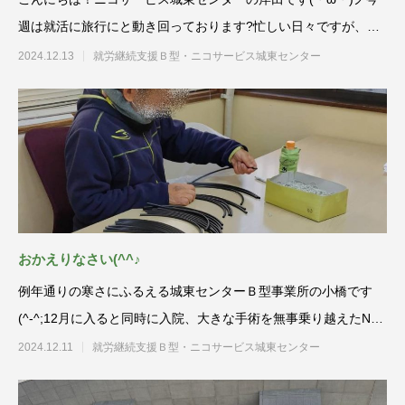
週は就活に旅行にと動き回っております?忙しい日々ですが、ク
リスマス会
2024.12.13
就労継続支援Ｂ型・ニコサービス城東センター
おかえりなさい(^^♪
例年通りの寒さにふるえる城東センターＢ型事業所の小橋です
(^-^;12月に入ると同時に入院、大きな手術を無事乗り越えたNさ
ん。昨日、
2024.12.11
就労継続支援Ｂ型・ニコサービス城東センター