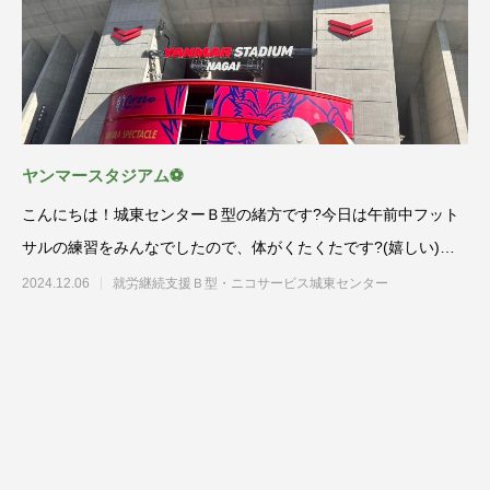
ヤンマースタジアム⚽
こんにちは！城東センターＢ型の緒方です?今日は午前中フット
サルの練習をみんなでしたので、体がくたくたです?(嬉しい)最
近
2024.12.06
就労継続支援Ｂ型・ニコサービス城東センター