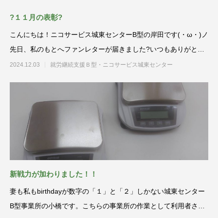
?１１月の表彰?
こんにちは！ニコサービス城東センターB型の岸田です(・ω・)ノ
先日、私のもとへファンレターが届きました?いつもありがとう
(⋈◍＞
2024.12.03
就労継続支援Ｂ型・ニコサービス城東センター
新戦力が加わりました！！
妻も私もbirthdayが数字の「１」と「２」しかない城東センター
B型事業所の小橋です。こちらの事業所の作業として利用者さん