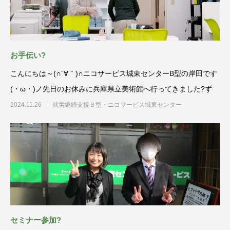
お手伝い?
こんにちは～(∩´∀｀)∩ニコサービス城東センターB型の岸田です
(・ω・)ノ先日のお休みに兵庫県立美術館へ行ってきました?ず
2024.11.26
就労継続支援Ｂ型・ニコサービス城東センター
セミナー参加?