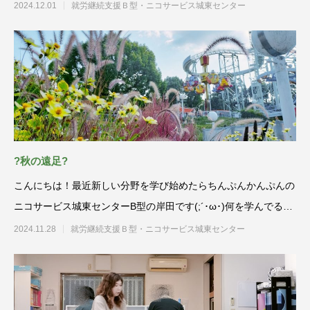
にお取組みい
2024.12.01
就労継続支援Ｂ型・ニコサービス城東センター
?秋の遠足?
こんにちは！最近新しい分野を学び始めたらちんぷんかんぷんの
ニコサービス城東センターB型の岸田です(;´･ω･)何を学んでるか
知り
2024.11.28
就労継続支援Ｂ型・ニコサービス城東センター