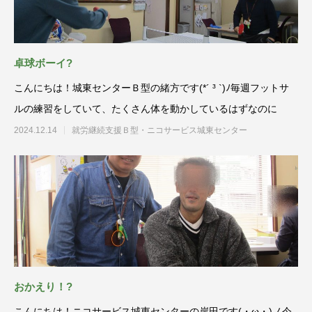
卓球ボーイ?
こんにちは！城東センターＢ型の緒方です(*´ ³ `)ﾉ毎週フットサ
ルの練習をしていて、たくさん体を動かしているはずなのに
2024.12.14
就労継続支援Ｂ型・ニコサービス城東センター
おかえり！?
こんにちは！ニコサービス城東センターの岸田です(・ω・)ノ今