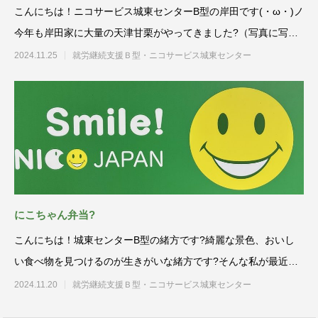
こんにちは！ニコサービス城東センターB型の岸田です(・ω・)ノ
今年も岸田家に大量の天津甘栗がやってきました?（写真に写っ
てい
2024.11.25
就労継続支援Ｂ型・ニコサービス城東センター
にこちゃん弁当?
こんにちは！城東センターB型の緒方です?綺麗な景色、おいし
い食べ物を見つけるのが生きがいな緒方です?そんな私が最近よ
く食べる
2024.11.20
就労継続支援Ｂ型・ニコサービス城東センター