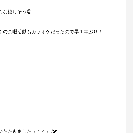
な嬉しそう😊
ぐの余暇活動もカラオケだったので早１年ぶり！！
ただきました（＾＾）ﾉ🎤