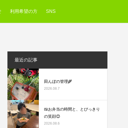
せ
利用希望の方
SNS
最近の記事
田んぼの管理🌾
2026.08.7
🍱お弁当の時間と、とびっきり
の笑顔😊
2026.08.6