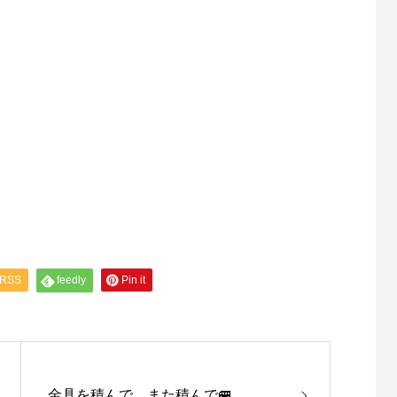
RSS
feedly
Pin it
金具を積んで、また積んで🚐