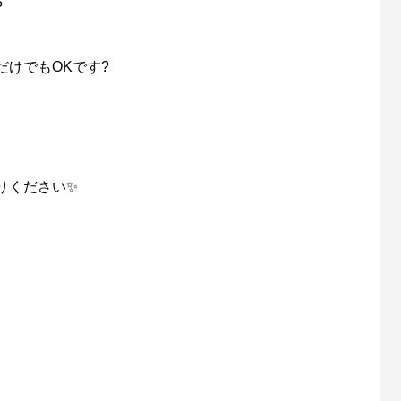
?
けでもOKです?
りください✨