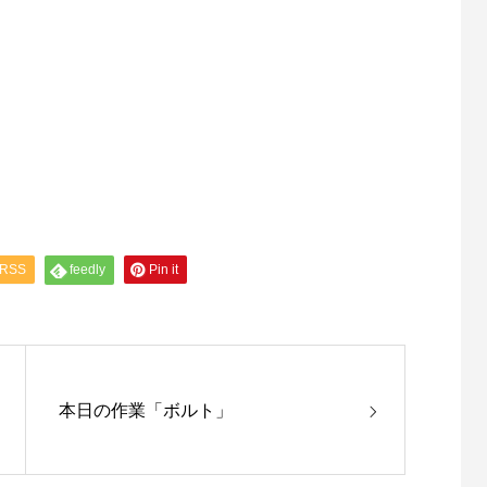
RSS
feedly
Pin it
本日の作業「ボルト」