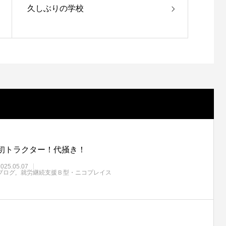
久しぶりの学校
初トラクター！代掻き！
2025.05.07
ブログ
就労継続支援Ｂ型・ニコプレイス