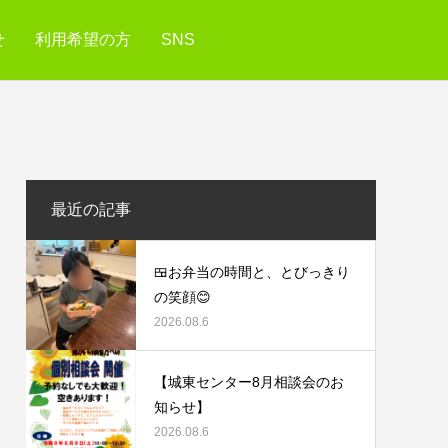
せ
利用希望の方
SNS
最近の記事
🍱お弁当の時間と、とびっきり
の笑顔😊
2026.08.6
【城東センター8月相談会のお
知らせ】
2026.08.6