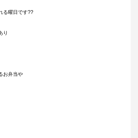
る曜日です??
あり
るお弁当や