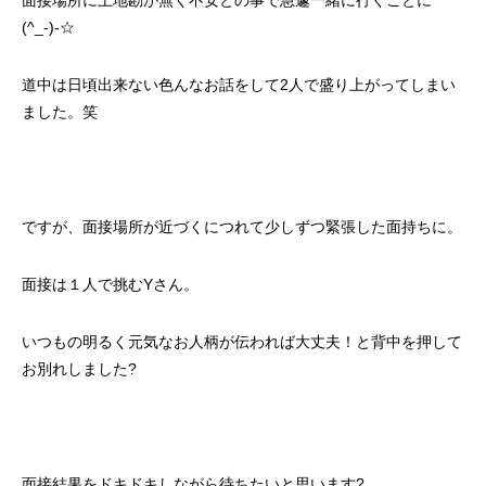
面接場所に土地勘が無く不安との事で急遽一緒に行くことに
(^_-)-☆
道中は日頃出来ない色んなお話をして2人で盛り上がってしまい
ました。笑
ですが、面接場所が近づくにつれて少しずつ緊張した面持ちに。
面接は１人で挑むYさん。
いつもの明るく元気なお人柄が伝われば大丈夫！と背中を押して
お別れしました?
面接結果をドキドキしながら待ちたいと思います?