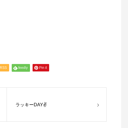
RSS
feedly
Pin it
ラッキーDAY✌