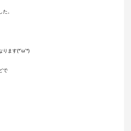
した。
す(*’ω’*)
どで