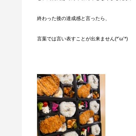
終わった後の達成感と言ったら、
言葉では言い表すことが出来ません(*’ω’*)