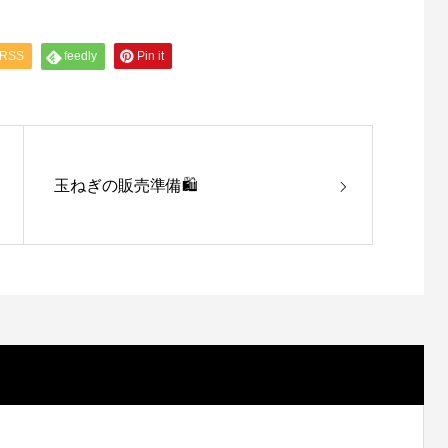
RSS
feedly
Pin it
玉ねぎの販売準備🛍