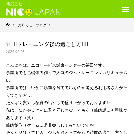
お知らせ・ブログ
就労移行支援・ニコサービス城東センター
✨🏋️‍♀️トレーニング後の過ごし方🏋️‍♀️✨
2026.05.23
こんにちは。ニコサービス城東センターの笹田です。
事業所でも基礎体力作りで人気のジムトレーニングカリキュラム
🏋️‍♀️
事業所では、いかに筋肉を育てていくのか考える利用者さんが増
えてきており、
たんぱく質やら糖質の話やらで盛り上がっております✨
私は、なかやまきんに君と同じ年なこともあり筋肉話にも興味が
あります（笑）
筋肉飴取りゲームに是非参加してみたいです🍬
そんな話はさておき、ジムが終わってからの時間の過ごし方とし