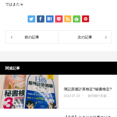
ではまたｗ
前の記事
次の記事
関連記事
簿記原価計算検定?秘書検定?
2022.07.23
就労移行支援・ニコサービス城東センター