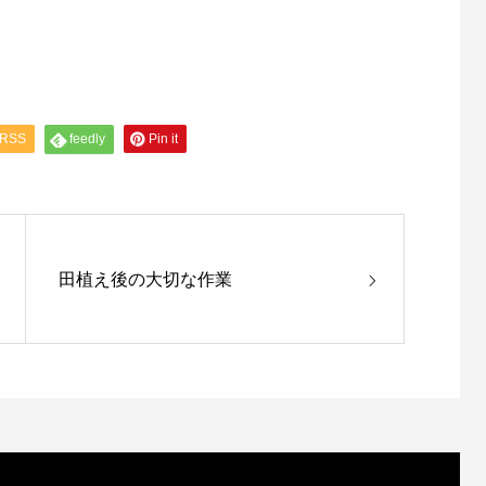
RSS
feedly
Pin it
田植え後の大切な作業