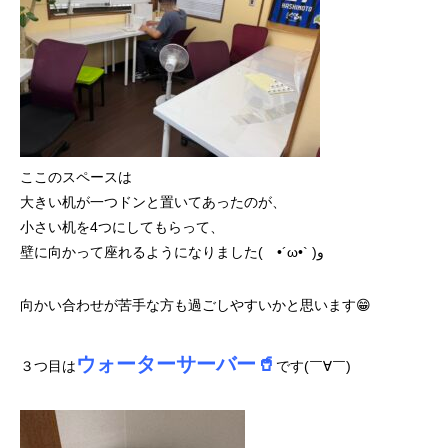
ここのスペースは
大きい机が一つドンと置いてあったのが、
小さい机を4つにしてもらって、
壁に向かって座れるようになりました( •´ω•` )ﻭ
向かい合わせが苦手な方も過ごしやすいかと思います😁
ウォーターサーバー🥤
３つ目は
です(￣∀￣)