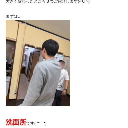
大きく変わったところ３つご紹介します(˶ᐢᗜᐢ˶)
まずは…
洗面所
です(´꒳｀*)