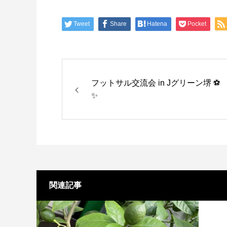
Tweet
Share
Hatena
Pocket
フットサル交流会 in Jグリーン堺 ⚽
✨
関連記事