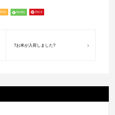
RSS
feedly
Pin it
?お米が入荷しました?