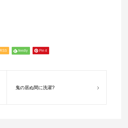
RSS
feedly
Pin it
鬼の居ぬ間に洗濯?