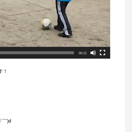
00:12
す！
、
￣)d