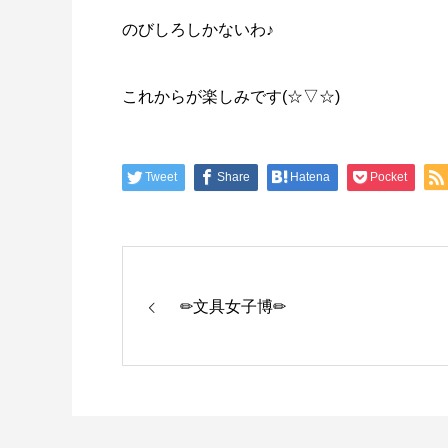
のびしろしかないわ♪
これからが楽しみです(☆▽☆)
Tweet
Share
Hatena
Pocket
✏文具女子博✏