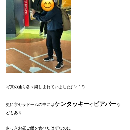
写真の通り各々楽しまれていました(´▽｀*)
ケンタッキー
ビアバー
更に京セラドームの中には
や
な
どもあり
さっきお昼ご飯を食べたはずなのに