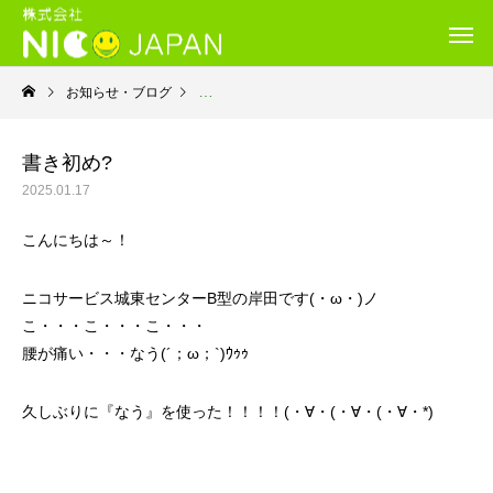
お知らせ・ブログ
就労継続支援Ｂ型・ニコサービス城東センター
書き初め?
2025.01.17
こんにちは～！
ニコサービス城東センターB型の岸田です(・ω・)ノ
こ・・・こ・・・こ・・・
腰が痛い・・・なう(´；ω；`)ｳｩｩ
久しぶりに『なう』を使った！！！！(・∀・(・∀・(・∀・*)