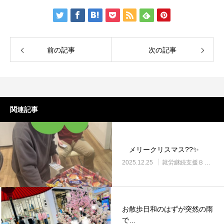
前の記事
次の記事
関連記事
メリークリスマス??✨
2025.12.25
就労継続支援Ｂ型・ニコプレイス
お散歩日和のはずが突然の雨
で…