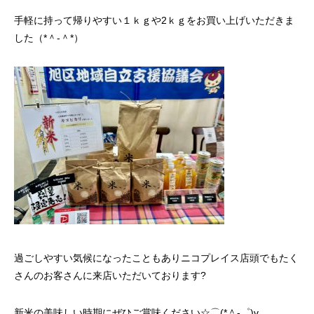
手軽に持って帰りやすい１ｋｇや2ｋｇをお買い上げいただきま
した（*＾-＾*）
過ごしやすい気候になったこともありニコプレイス店頭でもたく
さんのお客さんに来店いただいております?
新米の美味しい時期にぜひご賞味ください☆⌒(*＾-゜)v