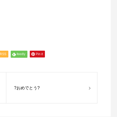
RSS
feedly
Pin it
?おめでとう?