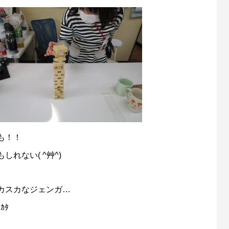
も！！
れない( ^艸^)
カスカなジェンガ…
ﾀｶﾀ