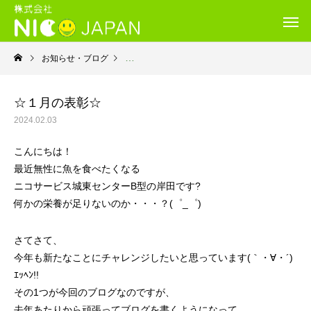
お知らせ・ブログ
就労継続支援Ｂ型・ニコサービス城東センター
☆１月の表彰☆
2024.02.03
こんにちは！
最近無性に魚を食べたくなる
ニコサービス城東センターB型の岸田です?
何かの栄養が足りないのか・・・？(゜_゜)
さてさて、
今年も新たなことにチャレンジしたいと思っています(｀・∀・´)
ｴｯﾍﾝ!!
その1つが今回のブログなのですが、
去年あたりから頑張ってブログを書くようになって