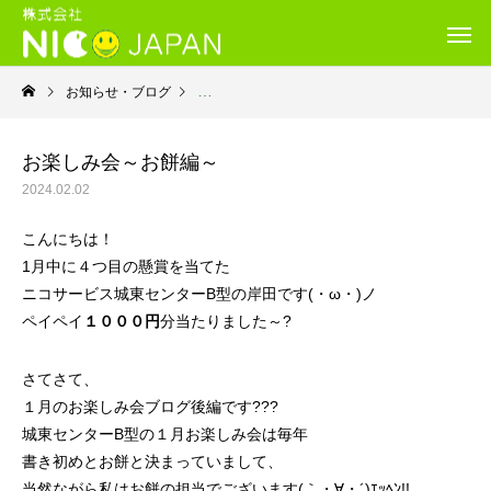
お知らせ・ブログ
就労継続支援Ｂ型・ニコサービス城東センター
お楽しみ会～お餅編～
2024.02.02
こんにちは！
1月中に４つ目の懸賞を当てた
ニコサービス城東センターB型の岸田です(・ω・)ノ
ペイペイ
１０００円
分当たりました～?
さてさて、
１月のお楽しみ会ブログ後編です???
城東センターB型の１月お楽しみ会は毎年
書き初めとお餅と決まっていまして、
当然ながら私はお餅の担当でございます(｀・∀・´)ｴｯﾍﾝ!!