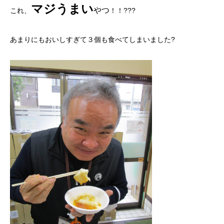
マジ
うまい
やつ
これ、
！！???
あまりにもおいしすぎて３個も食べてしまいました?