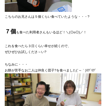
こちらのお兄さんは５個くらい食べていたような・・・?
７個
も食べた利用者さんもいるほど！＼(◎o◎)／！
これを食べたら３日くらい幸せが続くので、
ぜひぜひお試しくださ～い?
ちなみに・・・
お餅が苦手なお二人は仲良く団子?を食べました(´～｀)ﾓｸﾞﾓｸﾞ