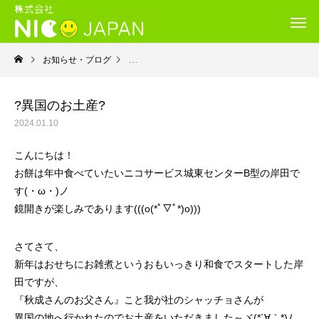
お知らせ・ブログ
就労継続支援Ｂ型・ニコサービス城東センター
?異国のお土産?
2024.01.10
こんにちは！
お餅は年中食べていたいニコサービス城東センターB型の岸田で
す(・ω・)ノ
鏡開きが楽しみであります(((o(*ﾟ▽ﾟ*)o)))
さてさて、
新年はおせちにお雑煮というおもいっきり和食でスタートした岸
田ですが、
『秋成さんのお父さん』こと我が社のシャッチョさんが
異国の地へ行かれたのでお土産をいただきました～ヾ(*´∀｀*)ﾉ