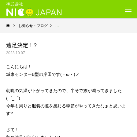
お知らせ・ブログ
就労継続支援Ｂ型・ニコサービス城東センター
遠足決定！?
2023.10.07
こんにちは！
城東センターB型の岸田です(・ω・)ノ
朝晩の気温が下がってきたので、半そで族が減ってきました…
(゜_゜)
今年も周りと服装の差を感じる季節がやってきたなぁと思いま
す?
さて！