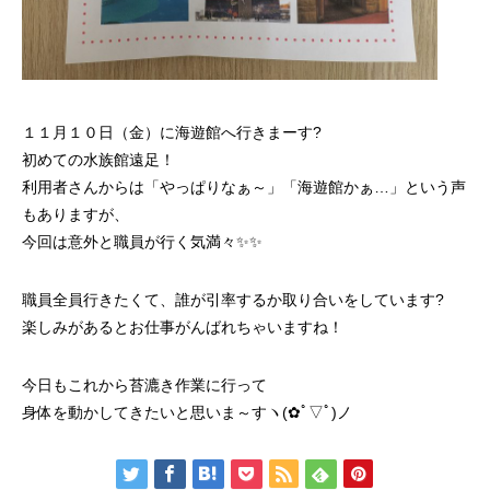
１１月１０日（金）に海遊館へ行きまーす?
初めての水族館遠足！
利用者さんからは「やっぱりなぁ～」「海遊館かぁ…」という声
もありますが、
今回は意外と職員が行く気満々✨✨
職員全員行きたくて、誰が引率するか取り合いをしています?
楽しみがあるとお仕事がんばれちゃいますね！
今日もこれから苔漉き作業に行って
身体を動かしてきたいと思いま～すヽ(✿ﾟ▽ﾟ)ノ