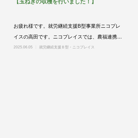
【玉ねぎの収穫を行いました！】
お疲れ様です。就労継続支援B型事業所ニコプレ
イスの高田です。ニコプレイスでは、農福連携の
取り組みの一環として、豊能町にある畑
2025.06.05
就労継続支援Ｂ型・ニコプレイス