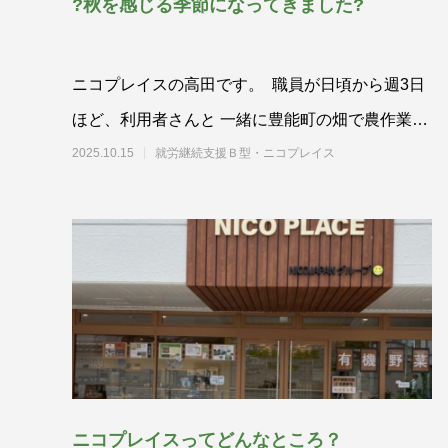
?秋を感じる季節になってきました?
ニコプレイスの高田です。 職員が日頃から週3日
ほど、利用者さんと 一緒に豊能町の畑で農作業に
取り組んで
2025.10.15
就労継続支援Ｂ型・ニコプレイス
ニコプレイスってどんなところ？