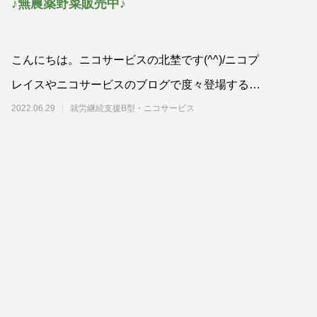
♪無農薬野菜販売中♪
こんにちは。ニコサービスの北埜です(^^)/ニコプ
レイスやニコサービスのブログで度々登場する畑
はご存知でしょうか？
2022.06.29
就労継続支援B型・ニコサービス