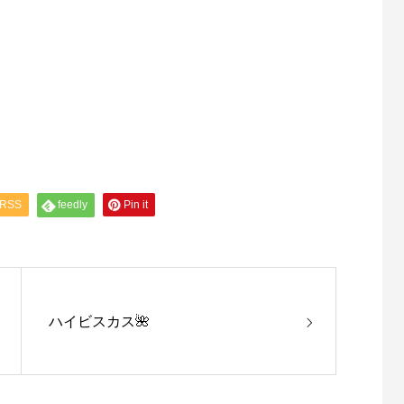
RSS
feedly
Pin it
ハイビスカス🌺