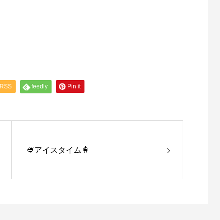
RSS
feedly
Pin it
🍨アイスタイム🍦