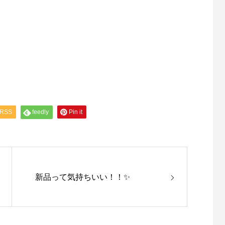
RSS
feedly
Pin it
新品って気持ちいい！！✨