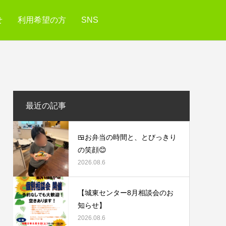
せ
利用希望の方
SNS
最近の記事
🍱お弁当の時間と、とびっきり
の笑顔😊
2026.08.6
【城東センター8月相談会のお
知らせ】
2026.08.6