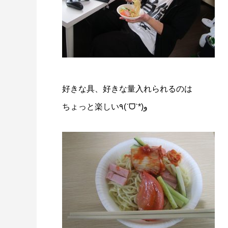
好きな具、好きな量入れられるのは
ちょっと楽しい
٩
(
ˊ
ᗜ
ˋ
*)
و