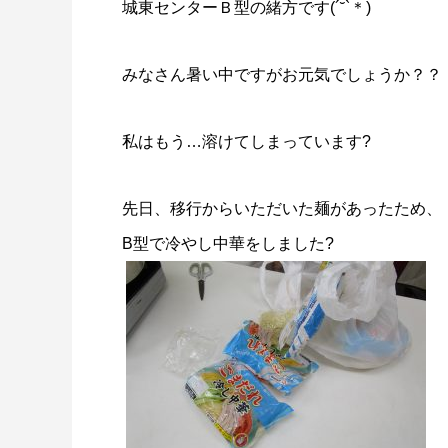
城東センターＢ型の緒方です(´˘`＊)
みなさん暑い中ですがお元気でしょうか？？
私はもう…溶けてしまっています?
先日、移行からいただいた麺があったため、
B型で冷やし中華をしました?