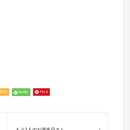
RSS
feedly
Pin it
もう1人のお誕生日さん