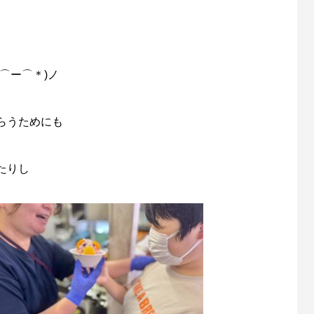
⌒ー⌒＊)ノ
らうためにも
たりし