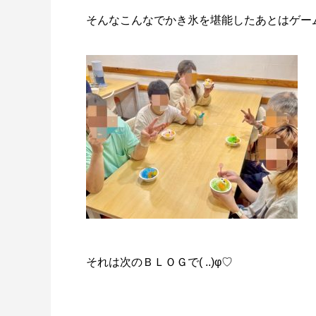
そんなこんなでかき氷を堪能したあとはゲー
それは次のＢＬＯＧで( ..)φ♡