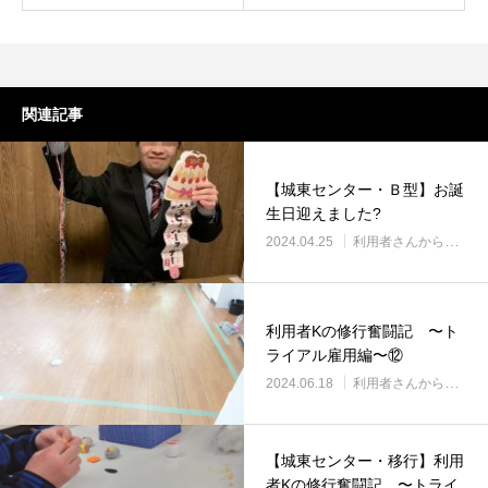
関連記事
【城東センター・Ｂ型】お誕
生日迎えました?
2024.04.25
利用者さんから
利用者Kの修行奮闘記 〜ト
ライアル雇用編〜⑫
2024.06.18
利用者さんから
【城東センター・移行】利用
者Kの修行奮闘記 〜トライ