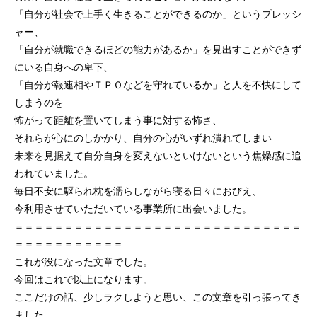
「自分が社会で上手く生きることができるのか」というプレッシ
ャー、
「自分が就職できるほどの能力があるか」を見出すことができず
にいる自身への卑下、
「自分が報連相やＴＰＯなどを守れているか」と人を不快にして
しまうのを
怖がって距離を置いてしまう事に対する怖さ、
それらが心にのしかかり、自分の心がいずれ潰れてしまい
未来を見据えて自分自身を変えないといけないという焦燥感に追
われていました。
毎日不安に駆られ枕を濡らしながら寝る日々におびえ、
今利用させていただいている事業所に出会いました。
＝＝＝＝＝＝＝＝＝＝＝＝＝＝＝＝＝＝＝＝＝＝＝＝＝＝＝＝＝
＝＝＝＝＝＝＝＝＝＝＝
これが没になった文章でした。
今回はこれで以上になります。
ここだけの話、少しラクしようと思い、この文章を引っ張ってき
ました。