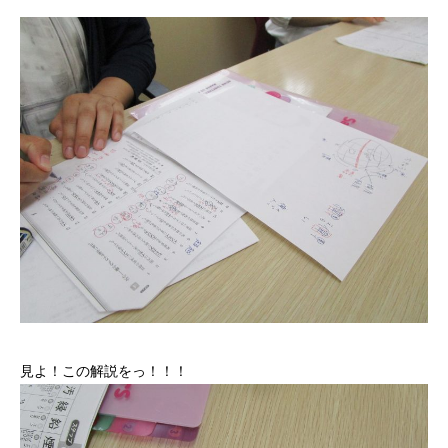
見よ！この解説をっ！！！