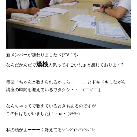
新メンバーが加わりましたヾ(*´∀｀*)ﾉ
漢検
なんだかんだで
人気ってすごいなぁと感じております?
毎回「ちゃんと教えられるかしら・・・」とドキドキしながら
講座の時間を迎えているワタクシ・・・(￣▽￣;)
なんちゃってで教えているときもあるのですが、
この日はちがいました(｀・ω・´)ｼｬｷｰﾝ
私の頭がよーーーく冴えてる✨°˖✧◝(⁰▿⁰)◜✧˖°✨