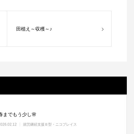
田植え～収穫～♪
春までもう少し🌸
2026.02.12
就労継続支援Ｂ型・ニコプレイス