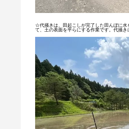
☆代掻きは、田起こしが完了した田んぼに水
て、土の表面を平らにする作業です。代掻き