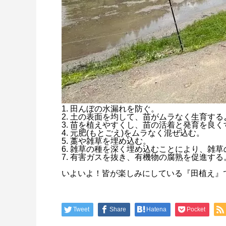
1. 田んぼの水漏れを防ぐ。
2. 土の表面を均して、苗がムラなく生育す
3. 苗を植えやすくし、苗の活着と発育を良く
4. 元肥(もとごえ)をムラなく混ぜ込む。
5. 藁や雑草を埋め込む。
6. 雑草の種を深く埋め込むことにより、雑
7. 有害ガスを抜き、有機物の腐熟を促進する
いよいよ！皆が楽しみにしている『田植え』です(
Tweet
Share
Hatena
Pocket