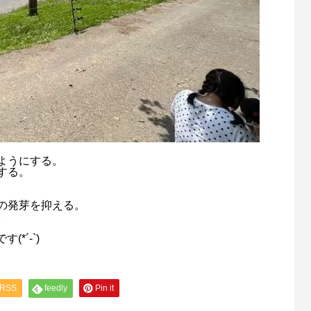
るようにする。
する。
草の発芽を抑える。
。
*´-`)
RSS
feedly
Pin it