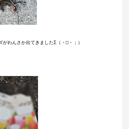
ズがわんさか出てきましたΣ（・□・；）