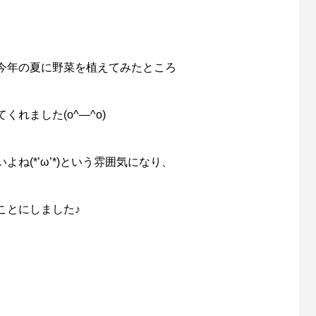
今年の夏に野菜を植えてみたところ
れました(o^―^o)
ね(*’ω’*)という雰囲気になり、
ことにしました♪