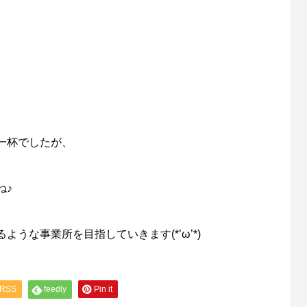
一杯でしたが、
ね♪
うな事業所を目指していきます(*’ω’*)
RSS
feedly
Pin it