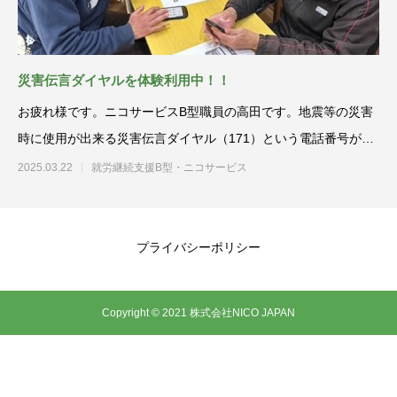
災害伝言ダイヤルを体験利用中！！
お疲れ様です。ニコサービスB型職員の高田です。地震等の災害
時に使用が出来る災害伝言ダイヤル（171）という電話番号があ
ります。
2025.03.22
就労継続支援B型・ニコサービス
プライバシーポリシー
Copyright © 2021 株式会社NICO JAPAN