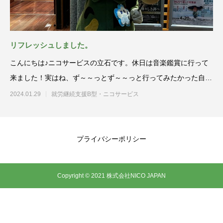
リフレッシュしました。
こんにちは♪ニコサービスの立石です。休日は音楽鑑賞に行って
来ました！実はね、ず～～っとず～～っと行ってみたかった自衛
隊の演奏
2024.01.29
就労継続支援B型・ニコサービス
プライバシーポリシー
Copyright © 2021 株式会社NICO JAPAN