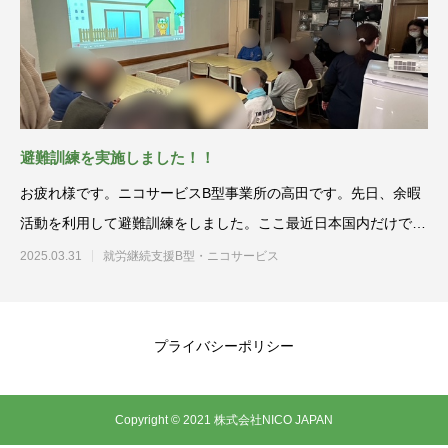
避難訓練を実施しました！！
お疲れ様です。ニコサービスB型事業所の高田です。先日、余暇
活動を利用して避難訓練をしました。ここ最近日本国内だけでは
なく、海外で
2025.03.31
就労継続支援B型・ニコサービス
プライバシーポリシー
Copyright © 2021 株式会社NICO JAPAN