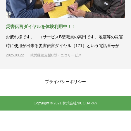
災害伝言ダイヤルを体験利用中！！
お疲れ様です。ニコサービスB型職員の高田です。地震等の災害
時に使用が出来る災害伝言ダイヤル（171）という電話番号があ
ります。
2025.03.22
就労継続支援B型・ニコサービス
プライバシーポリシー
Copyright © 2021 株式会社NICO JAPAN