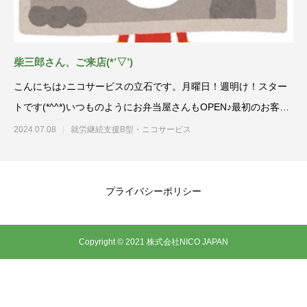
柴三郎さん、ご来店(*’▽’)
こんにちは♪ニコサービスの立石です。月曜日！週明け！スター
トです(*^^*)いつものようにお弁当屋さんもOPEN♪最初のお客様
は
2024.07.08
就労継続支援B型・ニコサービス
プライバシーポリシー
Copyright © 2021 株式会社NICO JAPAN