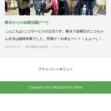
断水からの余暇活動(*^^*)
こんにちは♪ニコサービスの立石です。断水で金曜日のニコちゃ
ん弁当は臨時休業でした。営業が！出来なーい！！よぉーし！！
えべっさ
2025.01.11
就労継続支援B型・ニコサービス
プライバシーポリシー
Copyright © 2021 株式会社NICO JAPAN